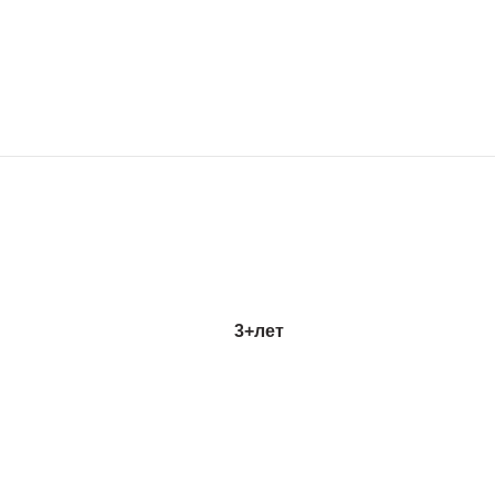
3+
лет