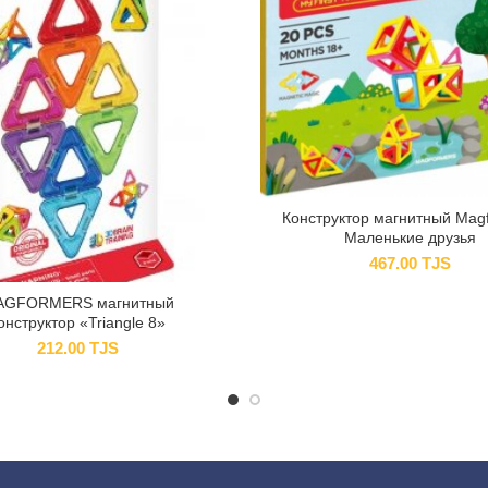
Конструктор магнитный Mag
Маленькие друзья
467.00
TJS
AGFORMERS магнитный
онструктор «Triangle 8»
212.00
TJS