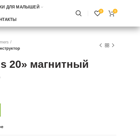
КИ ДЛЯ МАЛЫШЕЙ
0
0
НТАКТЫ
rmers
нструктор
s 20» магнитный
р
ое