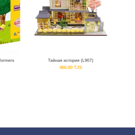
formers
Тайная история (L907)
Djec
466.00
TJS