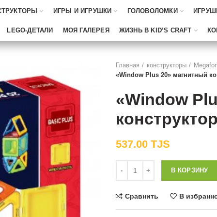
СТРУКТОРЫ
ИГРЫ И ИГРУШКИ
ГОЛОВОЛОМКИ
ИГРУШ
LEGO-ДЕТАЛИ
МОЯ ГАЛЕРЕЯ
ЖИЗНЬ В KID’S CRAFT
КО
Главная
конструкторы
Megafo
«Window Plus 20» магнитный ко
«Window Plu
конструкто
537.00
TJS
Количество
В КОРЗИНУ
Сравнить
В избранн