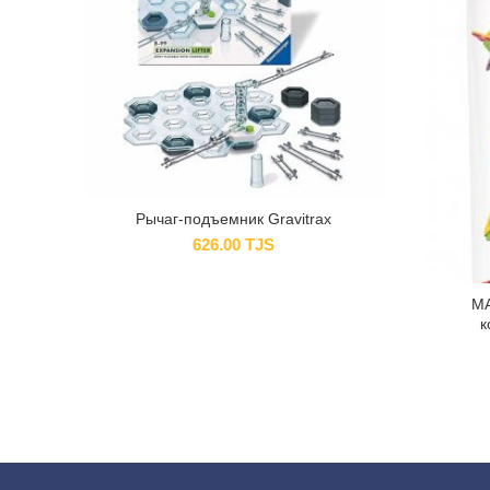
Рычаг-подъемник Gravitrax
626.00
TJS
M
к