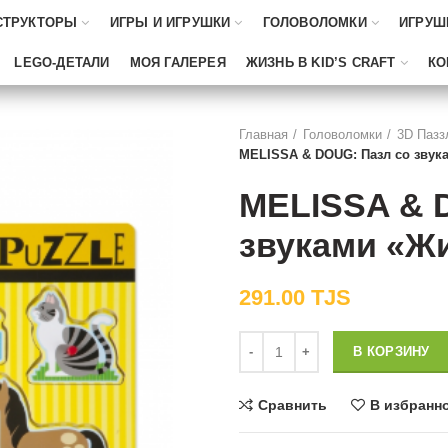
СТРУКТОРЫ
ИГРЫ И ИГРУШКИ
ГОЛОВОЛОМКИ
ИГРУШ
LEGO-ДЕТАЛИ
МОЯ ГАЛЕРЕЯ
ЖИЗНЬ В KID’S CRAFT
КО
Главная
Головоломки
3D Пазз
MELISSA & DOUG: Пазл со звук
MELISSA & 
звуками «Жи
291.00
TJS
Количество
В КОРЗИНУ
Сравнить
В избранн