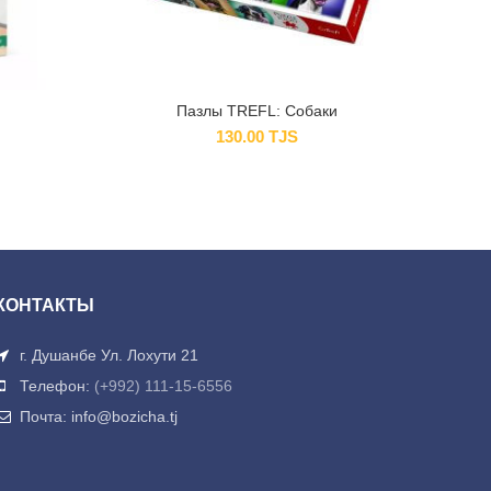
Пазлы TREFL: Собаки
130.00
TJS
КОНТАКТЫ
г. Душанбе Ул. Лохути 21
Телефон:
(+992) 111-15-6556
Почта: info@bozicha.tj