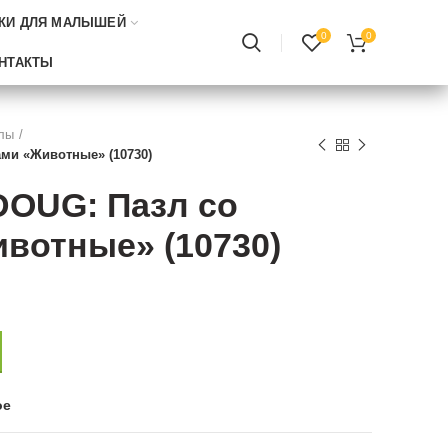
КИ ДЛЯ МАЛЫШЕЙ
0
0
НТАКТЫ
лы
ами «Животные» (10730)
DOUG: Пазл со
вотные» (10730)
ое