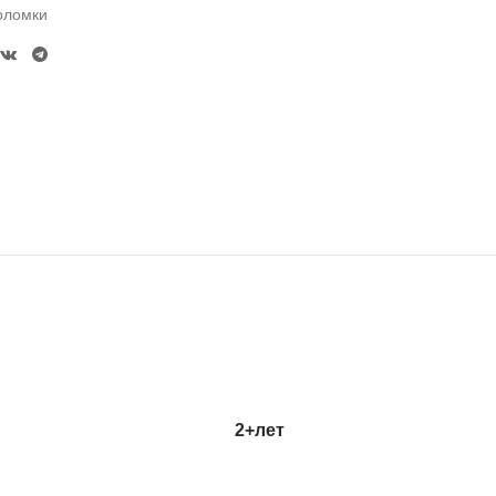
оломки
2+
лет