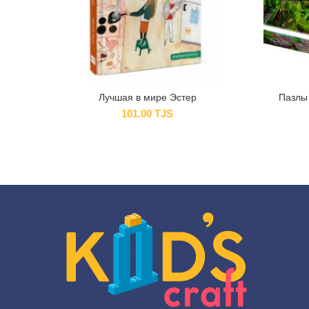
Лучшая в мире Эстер
Пазлы
101.00
TJS