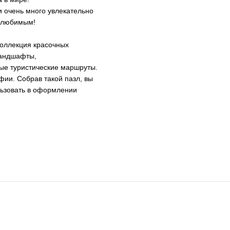
 очень много увлекательно
й любимым!
коллекция красочных
ландшафты,
ные туристические маршруты.
ии. Собрав такой пазл, вы
льзовать в оформлении