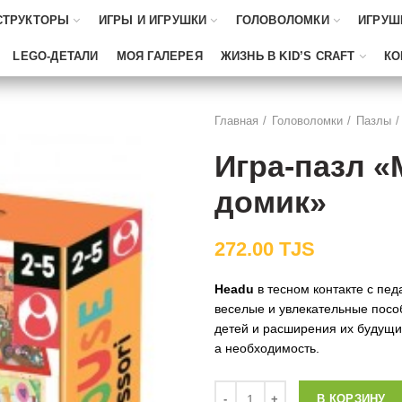
СТРУКТОРЫ
ИГРЫ И ИГРУШКИ
ГОЛОВОЛОМКИ
ИГРУШ
LEGO-ДЕТАЛИ
МОЯ ГАЛЕРЕЯ
ЖИЗНЬ В KID’S CRAFT
КО
Главная
Головоломки
Пазлы
Игра-пазл 
домик»
272.00
TJS
Headu
в тесном контакте с пе
веселые и увлекательные посо
детей и расширения их будущих
а необходимость.
Количество
В КОРЗИНУ