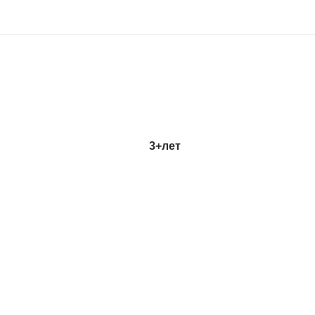
3+
лет