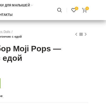
КИ ДЛЯ МАЛЫШЕЙ
0
0
НТАКТЫ
s Dolls
гончик с едой
ор Moji Pops —
 едой
ое