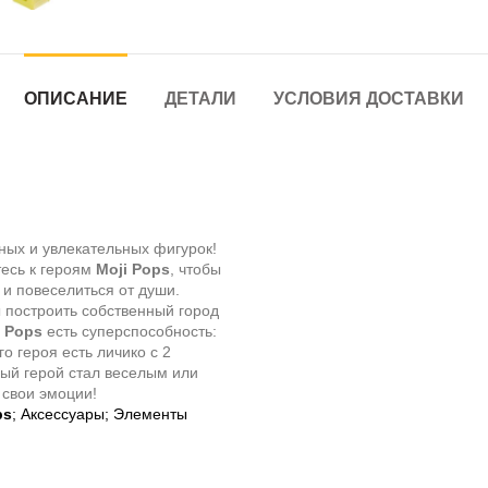
ОПИСАНИЕ
ДЕТАЛИ
УСЛОВИЯ ДОСТАВКИ
ных и увлекательных фигурок!
есь к героям
Moji Pops
, чтобы
 и повеселиться от души.
ы построить собственный город
i Pops
есть суперспособность:
о героя есть личико с 2
ный герой стал веселым или
 свои эмоции!
ps
; Аксессуары; Элементы