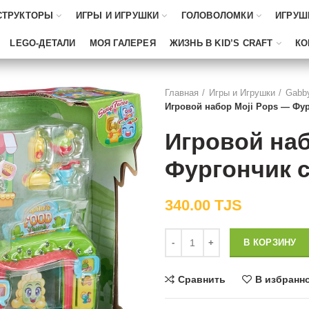
СТРУКТОРЫ
ИГРЫ И ИГРУШКИ
ГОЛОВОЛОМКИ
ИГРУШ
LEGO-ДЕТАЛИ
МОЯ ГАЛЕРЕЯ
ЖИЗНЬ В KID’S CRAFT
КО
Главная
Игры и Игрушки
Gabby
Игровой набор Moji Pops — Фур
Игровой наб
Фургончик с
340.00
TJS
Количество
В КОРЗИНУ
Сравнить
В избранн