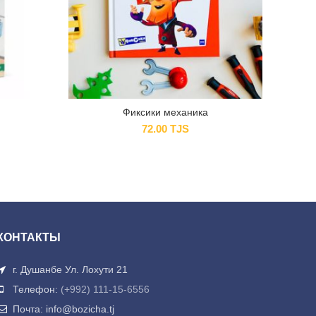
Фиксики механика
72.00
TJS
КОНТАКТЫ
г. Душанбе Ул. Лохути 21
Телефон:
(+992) 111-15-6556
Почта: info@bozicha.tj