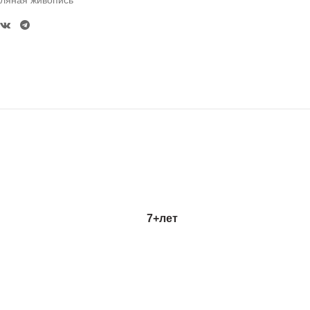
ляная живопись
7+
лет