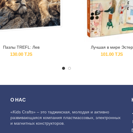
Пазлы TREFL: Лев
Лучшая в мире Эстер
130.00
TJS
101.00
TJS
О НАС
«Kids Crafts» – это таджикская, молодая и активно
развивающаяся компания пластмассовых, электронных
и магнитных конструкторов.