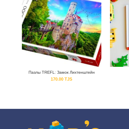
Пазлы TREFL: Замок Лихтенштейн
170.00
TJS