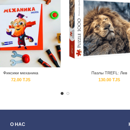
Фиксики механика
Пазлы TREFL: Лев
72.00
TJS
130.00
TJS
О НАС