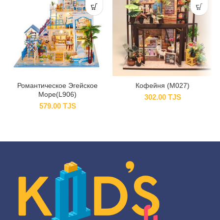
Романтическое Эгейское
Кофейня (M027)
Море(L906)
302.00
TJS
579.00
TJS